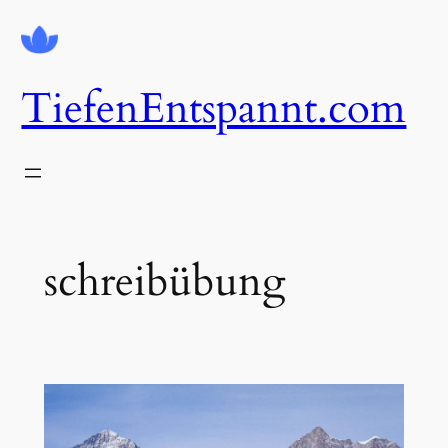
Zum
Inhalt
springen
TiefenEntspannt.com
schreibübung